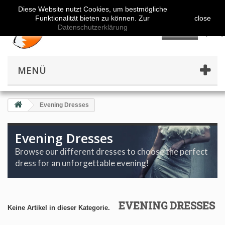
Diese Website nutzt Cookies, um bestmögliche
Funktionalität bieten zu können. Zur
close
Datenschutzerklärung
👤
MENÜ
Evening Dresses
Evening Dresses
Browse our different dresses to choose the perfect
dress for an unforgettable evening!
EVENING DRESSES
Keine Artikel in dieser Kategorie.