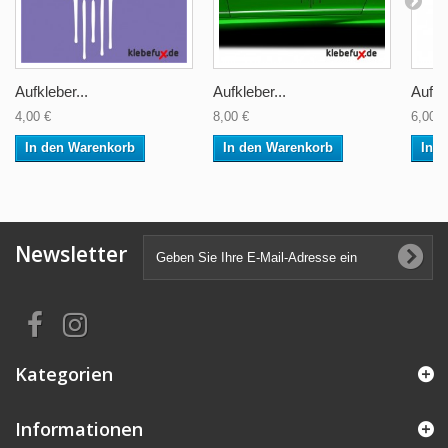
Aufkleber...
Aufkleber...
Aufkle
4,00 €
8,00 €
6,00 €
In den Warenkorb
In den Warenkorb
In 
Newsletter
Kategorien
Informationen