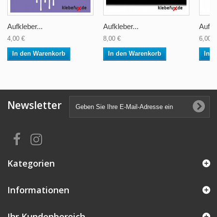
Aufkleber...
Aufkleber...
Aufkle
4,00 €
8,00 €
6,00 €
In den Warenkorb
In den Warenkorb
In 
Newsletter
Kategorien
Informationen
Ihr Kundenbereich