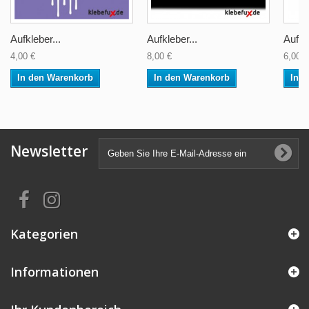
Aufkleber...
Aufkleber...
Aufkle
4,00 €
8,00 €
6,00 €
In den Warenkorb
In den Warenkorb
In 
Newsletter
Kategorien
Informationen