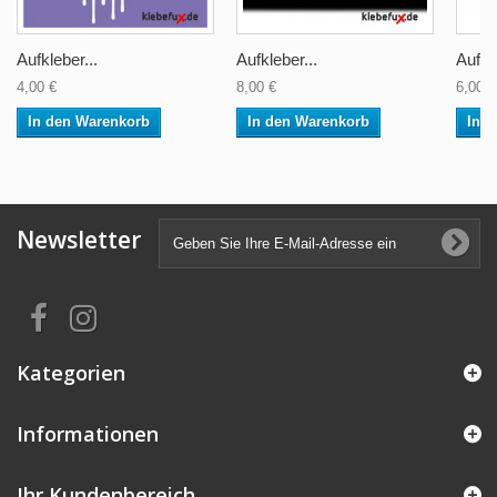
Aufkleber...
Aufkleber...
Aufkle
4,00 €
8,00 €
6,00 €
In den Warenkorb
In den Warenkorb
In 
Newsletter
Kategorien
Informationen
Ihr Kundenbereich