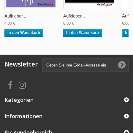
Aufkleber...
Aufkleber...
Aufkle
4,00 €
8,00 €
6,00 €
In den Warenkorb
In den Warenkorb
In 
Newsletter
Kategorien
Informationen
Ihr Kundenbereich