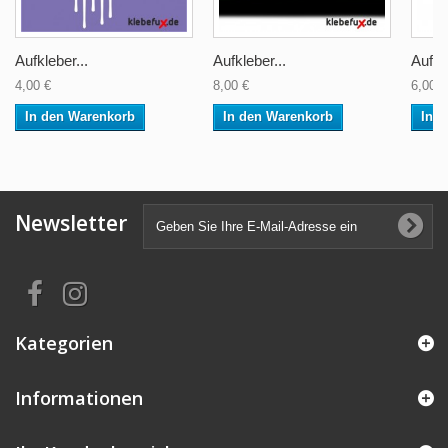
Aufkleber...
Aufkleber...
Aufkle
4,00 €
8,00 €
6,00 €
In den Warenkorb
In den Warenkorb
In 
Newsletter
Kategorien
Informationen