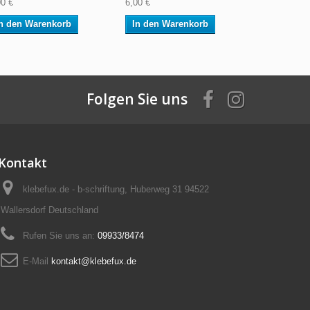
00 €
6,00 €
11,00 €
n den Warenkorb
In den Warenkorb
In den W
Folgen Sie uns
Kontakt
klebefux.de - b-schriftung, Huberweg 31 94522
Wallersdorf Deutschland
Rufen Sie uns an:
09933/8474
E-Mail
kontakt@klebefux.de