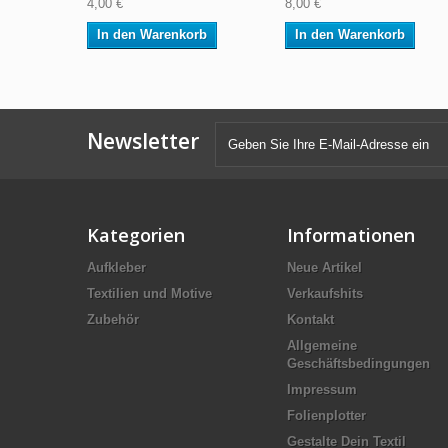
4,00 €
8,00 €
In den Warenkorb
In den Warenkorb
Newsletter
Kategorien
Informationen
Aufkleber
Neue Artikel
Textilien und Motive
Verkaufshits
Zubehör
Kontakt
Allgemeine
Geschäftsbedingungen
Impressum
Folienplotter
Gestalte Dein Textil