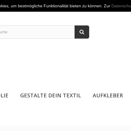
akt
👤
Anmelden
kies, um bestmögliche Funktionalität bieten zu können. Zur
Datenschu
LIE
GESTALTE DEIN TEXTIL
AUFKLEBER