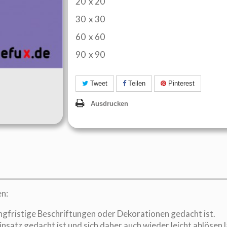
20 x 20
30 x 30
60 x 60
90 x 90
Tweet
Teilen
Pinterest
Ausdrucken
en:
angfristige Beschriftungen oder Dekorationen gedacht ist.
nsatz gedacht ist und sich daher auch wieder leicht ablösen l