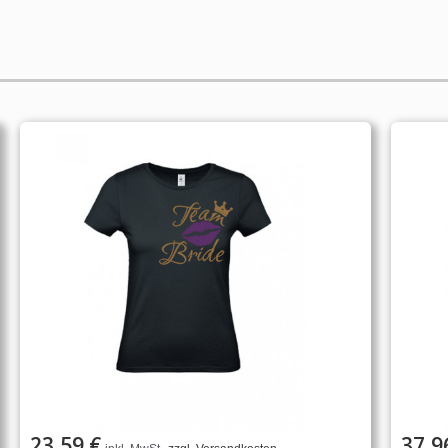
23,59 €
37,9