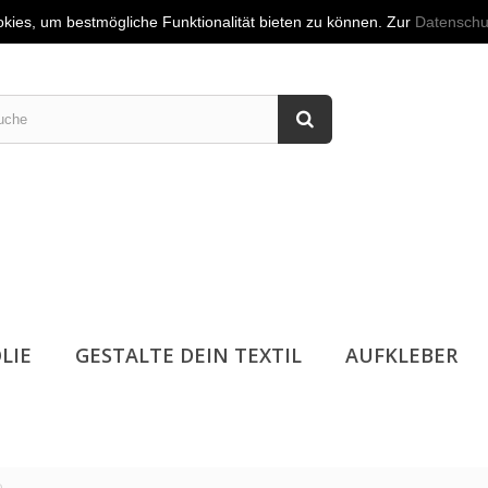
akt
👤
Anmelden
kies, um bestmögliche Funktionalität bieten zu können. Zur
Datenschu
LIE
GESTALTE DEIN TEXTIL
AUFKLEBER