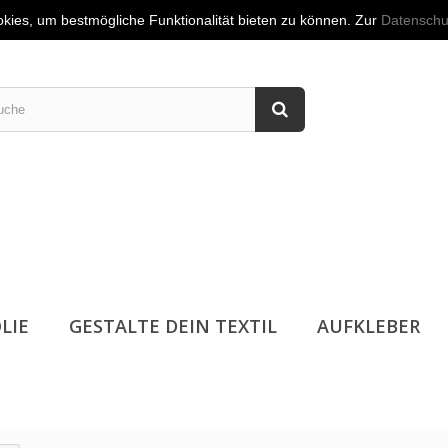
akt
👤
Anmelden
kies, um bestmögliche Funktionalität bieten zu können. Zur
Datenschu
LIE
GESTALTE DEIN TEXTIL
AUFKLEBER