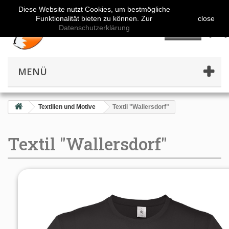
Diese Website nutzt Cookies, um bestmögliche
Funktionalität bieten zu können. Zur
close
Datenschutzerklärung
👤
MENÜ
Textilien und Motive
Textil "Wallersdorf"
Textil "Wallersdorf"